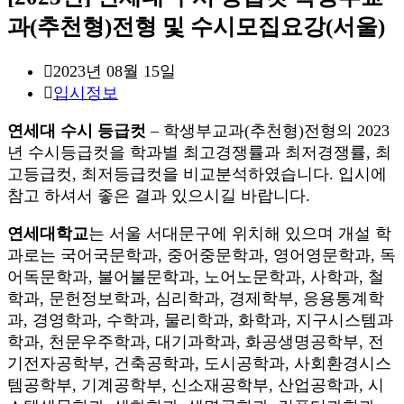
과(추천형)전형 및 수시모집요강(서울)
Post
2023년 08월 15일
published:
Post
입시정보
category:
연세대 수시 등급컷
– 학생부교과(추천형)전형의 2023
년 수시등급컷을 학과별 최고경쟁률과 최저경쟁률, 최
고등급컷, 최저등급컷을 비교분석하였습니다. 입시에
참고 하셔서 좋은 결과 있으시길 바랍니다.
연세대학교
는 서울 서대문구에 위치해 있으며 개설 학
과로는 국어국문학과, 중어중문학과, 영어영문학과, 독
어독문학과, 불어불문학과, 노어노문학과, 사학과, 철
학과, 문헌정보학과, 심리학과, 경제학부, 응용통계학
과, 경영학과, 수학과, 물리학과, 화학과, 지구시스템과
학과, 천문우주학과, 대기과학과, 화공생명공학부, 전
기전자공학부, 건축공학과, 도시공학과, 사회환경시스
템공학부, 기계공학부, 신소재공학부, 산업공학과, 시