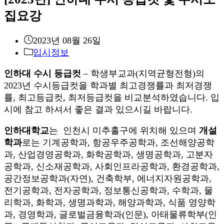
집요강
Post
2023년 08월 26일
published:
Post
입시정보
category:
인하대 수시 등급컷
– 학생부교과(지역균형전형)의
2023년 수시등급컷을 학과별 최고경쟁률과 최저경쟁
률, 최고등급컷, 최저등급컷을 비교분석하였습니다. 입
시에 참고 하셔서 좋은 결과 있으시길 바랍니다.
인하대학교
는 인천시 미추훌구에 위치해 있으며
개설
학과
로는 기계공학과, 항공우주공학과, 조선해양공학
과, 산업경영공학과, 화학공학과, 생명공학과, 고분자
공학과, 신소재공학과, 사회인프라공학과, 환경공학과,
공간정보공학과(자연), 건축학부, 에너지자원공학과,
전기공학과, 전자공학과, 정보통신공학과, 수학과, 물
리학과, 화학과, 생명과학과, 해양과학과, 식품 영양학
과, 경영학과, 글로벌금융학과(인문), 아태물류학부(인