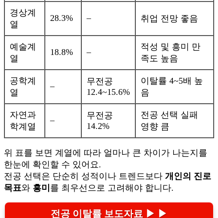
경상계
28.3%
–
취업 전망 좋음
열
예술계
적성 및 흥미 만
18.8%
–
열
족도 높음
공학계
이탈률 4~5배 높
무전공
–
12.4~15.6%
열
음
자연과
전공 선택 실패
무전공
–
14.2%
학계열
영향 큼
위 표를 보면 계열에 따라 얼마나 큰 차이가 나는지를
한눈에 확인할 수 있어요.
전공 선택은 단순히 성적이나 트렌드보다
개인의 진로
목표
와
흥미
를 최우선으로 고려해야 합니다.
전공 이탈률 보도자료 ▶ ▶