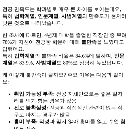
전공 만족도는 학과별로 매우 큰 차이를 보이는데요,
특히
법학계열
,
인문계열
,
사범계열
의 만족도가 현저히
낮은 것으로 나타났습니다.
한 조사에 따르면, 4년제 대학을 졸업한 직장인 중 무려
78%가 자신이 전공한 학문에 대해
불만족
을 느꼈다고
답했어요.
특히
법학계열
의 불만족 비율은 84.6%에 달하며,
인문
계열
은 83.9%,
사범계열
도 80%로 상당히 높았답니다.
왜 이렇게 불만족이 클까요? 주요 이유는 다음과 같아
요:
취업 가능성 부족:
전공 자체만으로는 좋은 일자
리를 얻기 힘든 경우가 많음
진로 불확실성:
전공과 직접적인 관련이 없는 직
무로 빠지는 경우가 많음
흥미 부족:
적성과 맞지 않아 흥미를 잃고 수업 참
여도 저조