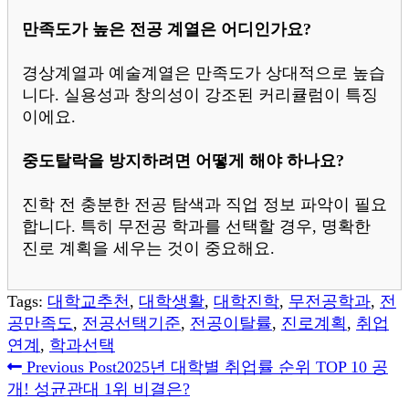
만족도가 높은 전공 계열은 어디인가요?
경상계열과 예술계열은 만족도가 상대적으로 높습
니다. 실용성과 창의성이 강조된 커리큘럼이 특징
이에요.
중도탈락을 방지하려면 어떻게 해야 하나요?
진학 전 충분한 전공 탐색과 직업 정보 파악이 필요
합니다. 특히 무전공 학과를 선택할 경우, 명확한
진로 계획을 세우는 것이 중요해요.
Tags:
대학교추천
,
대학생활
,
대학진학
,
무전공학과
,
전
공만족도
,
전공선택기준
,
전공이탈률
,
진로계획
,
취업
연계
,
학과선택
Read
Previous Post
2025년 대학별 취업률 순위 TOP 10 공
개! 성균관대 1위 비결은?
more