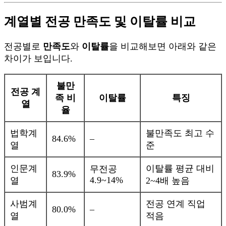
계열별 전공 만족도 및 이탈률 비교
전공별로
만족도
와
이탈률
을 비교해보면 아래와 같은
차이가 보입니다.
불만
전공 계
족 비
이탈률
특징
열
율
법학계
불만족도 최고 수
84.6%
–
열
준
인문계
이탈률 평균 대비
무전공
83.9%
4.9~14%
열
2~4배 높음
사범계
전공 연계 직업
80.0%
–
열
적음